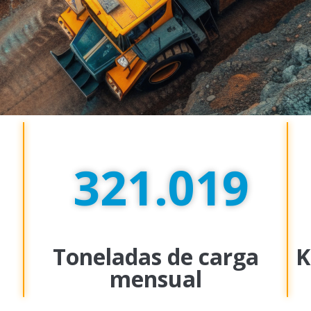
336.042
a
Toneladas de carga
K
mensual