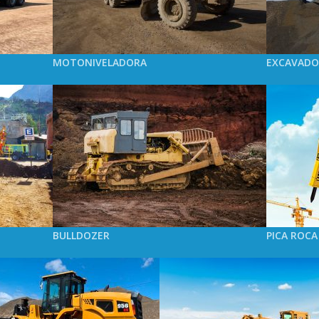
MOTONIVELADORA
EXCAVADO
BULLDOZER
PICA ROCA