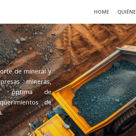
HOME
QUIÉNE
orte de mineral y
resas mineras,
cia óptima de
querimientos de
a.