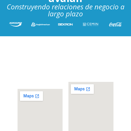
Construyendo relaciones de negocio a
largo plazo
Casa Matriz
Sucursal Llay Llay
Calle Las Galaxias
Camino El Porvenir
1847,
Parcela 13,
Comuna de Cerrillos,
Comuna de LLay LLay
Santiago